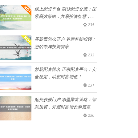
线上配资平台 期货配资交流：探
索高效策略，共享投资智慧，助
力
235
买股票怎么开户 券商智能投顾：
您的专属投资管家
233
炒股配资排名 正宗配资平台：安
全稳定，助您财富增值！
231
配资炒股门户 添盈聚富策略：智
慧投资，开启财富增长新篇章
230