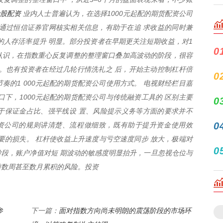
炒股配资
业内人士普遍认为，在选择1000元起配的期货配资公司
通过恒信证券官网核实相关信息，有助于在追 求收益的同时兼
的人存活率提升 明显。部分投资者在早期更关注短期收益，对1
0
够认识，在指数重心反复调整的整理窗口叠加高波动的阶段，很容
。也有投资者在经过几轮行情洗礼之 后，开始主动控制杠杆倍
0
奏的1 000元起配的期货配资公司使用方式。 电视财经栏目嘉
口下，1000元起配的期货配资公司与传统融资工具的 区别主要
0
于保证金占比、强平线设 置、风险提示义务等方面的要求并不
0
配资公司的规则讲清楚、流程做细致，既有助于提升资金使用效
要的损失。 杠杆使收益上升速度与亏空速度同步 放大，极端对
0
段，账户净值对短 期波动的敏感度明显抬升，一旦忽视仓位与
前数周甚至数月累积的风险。投资
参
面对指数方向尚未明朗的震荡阶段的市场环
下一篇：