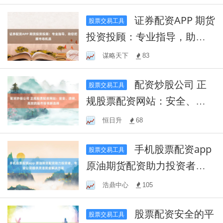
证券配资APP 期货
股票交易工具
投资投顾：专业指导，助您
把握市场机遇
谋略天下
83
配资炒股公司 正
股票交易工具
规股票配资网站：安全、透
明、高效的股市投资新选择
恒日升
68
手机股票配资app
股票交易工具
原油期货配资助力投资者，
专业公司提供灵活资金解决
浩鼎中心
105
方案
股票配资安全的平
股票交易工具