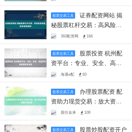
证券配资网站 揭
股票交易工具
秘股票杠杆交易：高风险高
回报，投资者需谨慎！
360配资网
166
股票投资 杭州配
股票交易工具
资平台：专业、安全、高效
的资金配置服务首选
海通e配
93
办理股票配资 配
股票交易工具
资助力现货交易：放大资金
效益，把握市场机遇
股往金来
108
股票炒股配资开户
股票交易工具