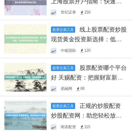
上海股票开户指南：快速、
便捷开启您的股市投资之
世纪证券
150
路！
线上股票配资炒股
股票交易工具
现货黄金投资新选择：低门
槛配资，开启您的财富增长
中银国际
120
之路！
股票配资哪个平台
股票交易工具
好 天赐配资：把握财富新机
遇！
易融网
88
正规的炒股配资
股票交易工具
炒股配资网：助您轻松放大
收益！
闻喜配资
115