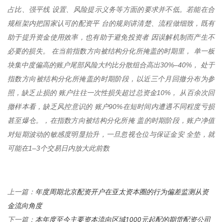
占比、强平线 设置、风险提示义务等方面的要求并不低。若能在合
规框架内把国家认可的配资平 台的规则讲清楚、流程做细致，既有
助于提升资金使用效率，也有助于避免投资者 因误解机制而产生不
必要的损失。 在当前指数方向被结构分化所掩盖的时期里， 单一板
块集中度偏高的账户尾部风险大约比分散组合高出30%–40%， 处于
指数方向被结构分化所掩盖的时期阶段，以近三个月回撤分布为参
照，缺乏止损的 账户往往一次性损失超过总资金10%， 从百余次回
撤样本看，缺乏风控意识的 账户90%在短时间内遭遇不同程度亏损
甚至爆仓。，在指数方向被结构分化所掩 盖的时期阶段，账户净值
对短期波动的敏感度明显抬升，一旦忽视仓位与保证金安 全垫，就
可能在1–3个交易日内放大此前数
年度周期北京配资开户在亚太资本圈的行为偏差监测从资
上一篇：
金流向角度
本年度至今主要资本流向区域1000元起配的期货配资公司
下一篇：