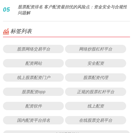
股票配资排名 客户配资最担忧的风险点：资金安全与合规性
05
问题解
标签列表
股票网络交易平台
网络炒股杠杆平台
配资网站
安全配资
线上股票配资门户
股票配资代理
股票配资app
正规的股票杠杆平台
配资软件
线上配资
国内配资平台排名
在线股票交易平台