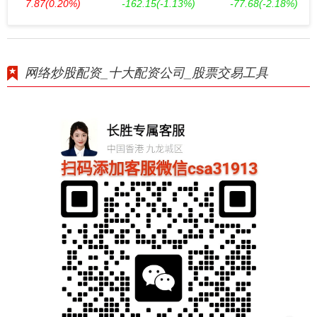
7.87
(0.20%)
-162.15
(-1.13%)
-77.68
(-2.18%)
网络炒股配资_十大配资公司_股票交易工具