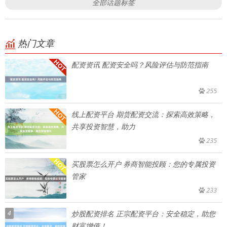
全部话题标签
热门文章
配资资讯 配资安全吗？风险评估与防范指南
255
线上配资平台 期货配资交流：探索高效策略，
共享投资智慧，助力
235
买股票怎么开户 券商智能投顾：您的专属投资
管家
233
4
炒股配资排名 正宗配资平台：安全稳定，助您
财富增值！