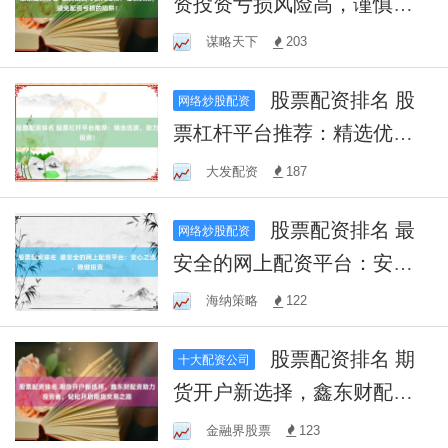
资投资亏损风险高，谨慎决
策，避免配资亏损的陷阱！
谋略天下
203
股票配资排名 股
网络炒股配资
票杠杆平台推荐：精选优
质，助力投资！
大发配资
187
股票配资排名 最
网络炒股配资
安全的网上配资平台：安心
之选，稳健投资
海纳策略
122
股票配资排名 期
十大配资公司
货开户新选择，鑫东财配资
助力投资者，轻松开启期货
金融界股票
123