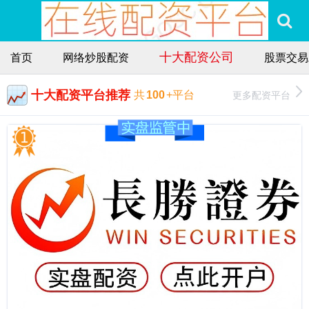
十大配资公司
首页
网络炒股配资
股票交易
十大配资平台推荐
更多配资平台
共
100
+平台