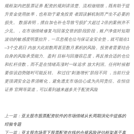
规框架内把股票证券 配资的规则讲清楚、流程做细致，既有助于提
升资金使用效率，也有助于避免投资 者因误解机制而产生不必要的
损失。 数据表明，擅自加仓补仓导致亏损扩大超过 2倍的案例并不
少见。，在市场情绪修复与回落交替的阶段阶段，账户净值对短期
波动的敏感度明显抬升，一旦忽视仓位与保证金安全垫，就可能在1
–3个交易日 内放大此前数周甚至数月累积的风险。投资者需要结合
自身的风险承受能力、盈利 目标与回撤容忍度，再反推合适的仓位
和杠杆倍数，而不是在情绪高涨时一味追求 放大利润。任何时候都
要假设趋势随时可能反转。 和过往“刺激增长”阶段不同 ，当前行业
更强调安全边界清晰化，避免透支市场信心成为共同责任。在恒信
证券 官网等渠道，可以看到越来越多关于配资风险
亚太股市股票配资软件的市场情绪从长周期演化中提炼的
上一篇：
经验专题
亚太股市场景下股票配资在线的合规风险评估框架基于真
下一篇：