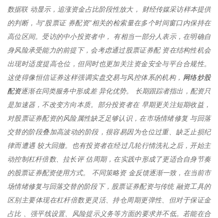
数据联 动显示，追涨资金占比阶段性放大， 财经传媒采访样本提供
的判断，与“股票证 券配资”相关的检索量在多个时间窗口内保持在
高位区间。受访的中小投资者中， 有相当一部分人表示，在明确自
身风险承受能力的前提下，会考虑通过股票证券配 资在结构性机会
出现时适度提高仓位，但同时也更加关注资金安全与平台合规性。
网络炒股
这使得像恒信证券这样强调实盘交易与风控体系的机构，
配资
逐渐在同类服务中形成差 异化优势。 长期跟踪者指出，配资只
是加速器，不改变方向本质。部分投资者在 早期更关注短期收益，
对股票证券配资的风险属性缺乏足够认识，在市场情绪修复 与回落
交替的阶段叠加高波动的阶段，很容易因为仓位过重、缺乏止损纪
律而遭遇 较大回撤。也有投资者在经过几轮行情洗礼之后，开始主
动控制杠杆倍数、拉长评 估周期，在实践中形成了更适合自身节奏
的股票证券配资使用方式。 不同策略资 金反馈逐渐一致，在当前市
场情绪修复与回落交替的阶段下，股票证券配资与传统 融资工具的
区别主要体现在杠杆倍数更灵活、持仓周期更弹性、但对于保证金
占比 、强平线设置、风险提示义务等方面的要求并不低。若能在合