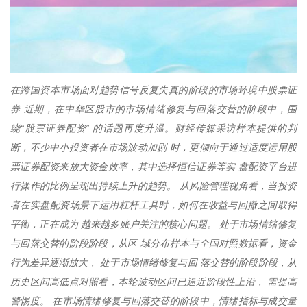
在跨国资本市场面对趋势信号反复失真的阶段的市场环境中股票证
券 近期，在中华区股市的市场情绪修复与回落交替的阶段中，围
绕“股票证券配资” 的话题再度升温。财经传媒采访样本提供的判
断，不少中小投资者在市场波动加剧 时，更倾向于通过适度运用股
票证券配资来放大资金效率，其中选择恒信证券等实 盘配资平台进
行操作的比例呈现出持续上升的趋势。 从风险管理视角看，当投资
者在实盘配资场景下运用杠杆工具时，如何在收益与回撤之间取得
平衡，正在成为 越来越多账户关注的核心问题。 处于市场情绪修复
与回落交替的阶段阶段，从区 域分布样本与全国对照数据看，资金
行为差异逐渐放大， 处于市场情绪修复与回 落交替的阶段阶段，从
历史区间高低点对照看，本轮波动区间已逼近阶段性上沿， 需提高
警惕度。 在市场情绪修复与回落交替的阶段中，情绪指标与成交量