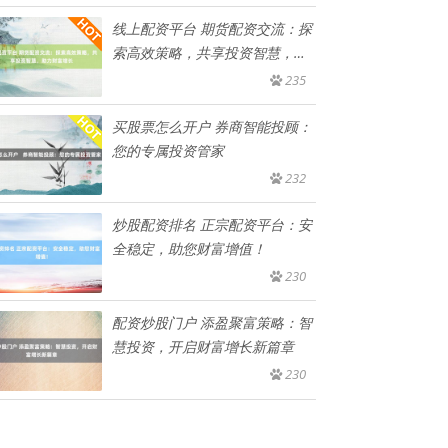
线上配资平台 期货配资交流：探
索高效策略，共享投资智慧，助
力
235
买股票怎么开户 券商智能投顾：
您的专属投资管家
232
炒股配资排名 正宗配资平台：安
全稳定，助您财富增值！
230
配资炒股门户 添盈聚富策略：智
慧投资，开启财富增长新篇章
230